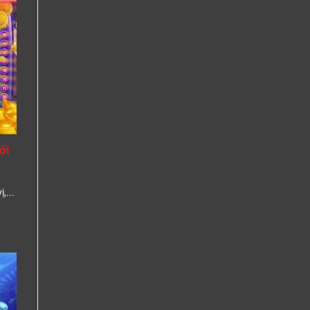
ới
,...