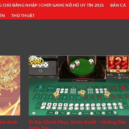
NG CHỦ ĐĂNG NHẬP | CHƠI GAME NỔ HŨ UY TÍN 2025
BẮN CÁ
TÍN
THỦ THUẬT
iệm Đỉnh
Bí Kíp Chinh Phục Sicbo Go88 – Hướng Dẫn
Toàn Tập