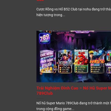
Cược Rồng vs Hổ B52 Club tại nohu đang trở th
hiện tượng trong...
Trải Nghiệm Đỉnh Cao – Nổ Hũ Super M
789Club
Nổ hũ Super Mario 789Club đang trở thành một 
trong cộng đồng game...