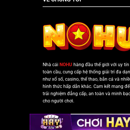
Nhà cái
NOHU
hàng đầu thế giới với uy tín
toàn cầu, cung cấp hệ thống giải trí đa dạ
như xổ số, casino, thể thao, bắn cá và nhiề
hình thức hấp dẫn khác. Cam kết mang đ
trải nghiệm đẳng cấp, an toàn và minh bạ
cho người chơi.