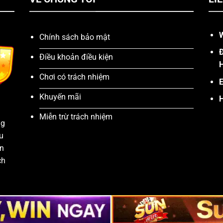
W
Chính sách bảo mật
Đ
Điều khoản điều kiện
H
Chơi có trách nhiệm
E
Khuyến mãi
H
Miễn trừ trách nhiệm
ng
u
ến
ch