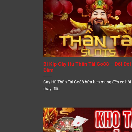
Bí Kíp Cày Hũ Thần Tài Go88 – Đổi Đời
Đêm
Cày Hũ Thần Tài Go88 hứa hẹn mang đến cơ hội đ
thay đổi...