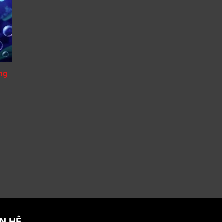
ng
ÊN HỆ