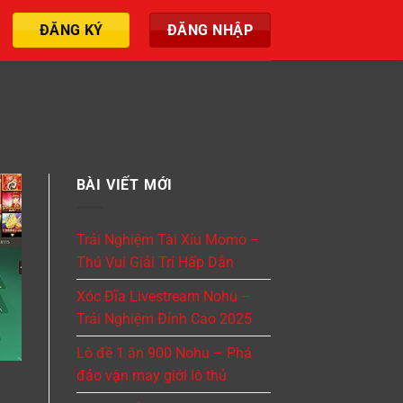
ĐĂNG KÝ
ĐĂNG NHẬP
BÀI VIẾT MỚI
Trải Nghiệm Tài Xỉu Momo –
Thú Vui Giải Trí Hấp Dẫn
Xóc Đĩa Livestream Nohu –
Trải Nghiệm Đỉnh Cao 2025
Lô đề 1 ăn 900 Nohu – Phá
đảo vận may giới lô thủ