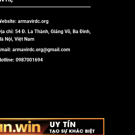
ebsite: armavirdc.org
ịa chỉ: 54 Đ. La Thành, Giảng Võ, Ba Đình,
à Nội, Việt Nam
mail:
armavirdc.org@gmail.com
otline:
0987001694