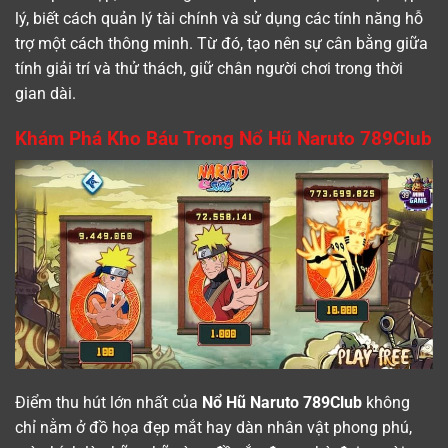
lý, biết cách quản lý tài chính và sử dụng các tính năng hỗ
trợ một cách thông minh. Từ đó, tạo nên sự cân bằng giữa
tính giải trí và thử thách, giữ chân người chơi trong thời
gian dài.
Khám Phá Kho Báu Trong Nổ Hũ Naruto 789Club
Điểm thu hút lớn nhất của
Nổ Hũ Naruto 789Club
không
chỉ nằm ở đồ họa đẹp mắt hay dàn nhân vật phong phú,