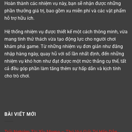
Hoàn thành các nhiệm vụ này, bạn sẽ nhận được những
phần thưởng giá trị, bao gồm xu miễn phí và các vật phẩm
hỗ trợ hữu ích.
Hệ thống nhiệm vụ được thiết kế một cách thông minh, vừa
mang tính thử thách vừa tạo động lực cho người chơi
khám phá game. Từ những nhiệm vụ đơn giản như đăng
nhập hàng ngày, quay hũ với số lần nhất định, đến những
nhiệm vụ khó hơn như đạt được một mức thắng cụ thể, tất
cả đều góp phần làm tăng thêm sự hấp dẫn và kịch tính
cho trò chơi.
BÀI VIẾT MỚI
Trải Nghiệm Tài Xỉu Momo – Thú Vui Giải Trí Hấp Dẫn