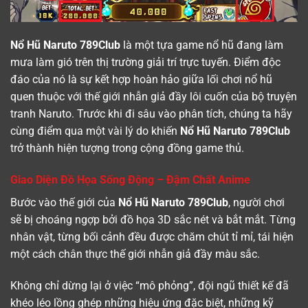
Nổ Hũ Naruto 789Club
là một tựa game nổ hũ đang làm
mưa làm gió trên thị trường giải trí trực tuyến. Điểm độc
đáo của nó là sự kết hợp hoàn hảo giữa lối chơi nổ hũ
quen thuộc với thế giới nhẫn giả đầy lôi cuốn của bộ truyện
tranh Naruto. Trước khi đi sâu vào phân tích, chúng ta hãy
cùng điểm qua một vài lý do khiến
Nổ Hũ Naruto 789Club
trở thành hiện tượng trong cộng đồng game thủ.
Giao Diện Đồ Họa Sống Động – Đậm Chất Anime
Bước vào thế giới của
Nổ Hũ Naruto 789Club
, người chơi
sẽ bị choáng ngợp bởi đồ họa 3D sắc nét và bắt mắt. Từng
nhân vật, từng bối cảnh đều được chăm chút tỉ mỉ, tái hiện
một cách chân thực thế giới nhẫn giả đầy màu sắc.
Không chỉ dừng lại ở việc “mô phỏng”, đội ngũ thiết kế đã
khéo léo lồng ghép những hiệu ứng đặc biệt, những kỹ