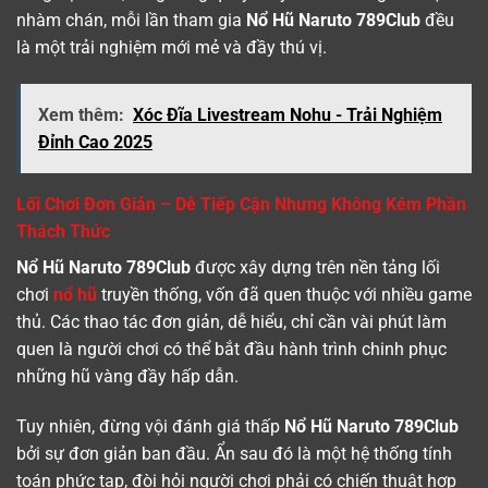
nhàm chán, mỗi lần tham gia
Nổ Hũ Naruto 789Club
đều
là một trải nghiệm mới mẻ và đầy thú vị.
Xem thêm:
Xóc Đĩa Livestream Nohu - Trải Nghiệm
Đỉnh Cao 2025
Lối Chơi Đơn Giản – Dễ Tiếp Cận Nhưng Không Kém Phần
Thách Thức
Nổ Hũ Naruto 789Club
được xây dựng trên nền tảng lối
chơi
nổ hũ
truyền thống, vốn đã quen thuộc với nhiều game
thủ. Các thao tác đơn giản, dễ hiểu, chỉ cần vài phút làm
quen là người chơi có thể bắt đầu hành trình chinh phục
những hũ vàng đầy hấp dẫn.
Tuy nhiên, đừng vội đánh giá thấp
Nổ Hũ Naruto 789Club
bởi sự đơn giản ban đầu. Ẩn sau đó là một hệ thống tính
toán phức tạp, đòi hỏi người chơi phải có chiến thuật hợp