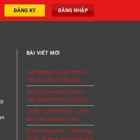
ĐĂNG KÝ
ĐĂNG NHẬP
BÀI VIẾT MỚI
Trải Nghiệm Tài Xỉu Momo –
Thú Vui Giải Trí Hấp Dẫn
Xóc Đĩa Livestream Nohu –
Trải Nghiệm Đỉnh Cao 2025
ời
Lô đề 1 ăn 900 Nohu – Phá
ạn
đảo vận may giới lô thủ
Bí Kíp Thắng Lớn – Mẹo Chơi
nổ hũ Jackpot Nohu Hiệu Quả