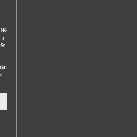
. Nổ
úng
đến
hần
ơi