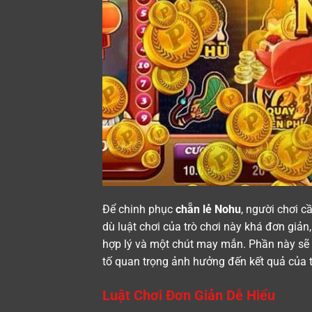
Để chinh phục
chẵn lẻ Nohu
, người chơi c
dù luật chơi của trò chơi này khá đơn giả
hợp lý và một chút may mắn. Phần này sẽ đ
tố quan trọng ảnh hưởng đến kết quả của t
Luật Chơi Đơn Giản Dễ Hiểu