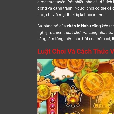
cược trực tuyến. Rất nhiều nhà cái đã tích
động và cạnh tranh. Người chơi có thể dễ
nào, chỉ với một thiết bị kết nối internet.
Sự bùng nổ của
chẵn lẻ Nohu
cũng kéo the
nghiệm, chiến thuật chơi, và cùng nhau tra
càng làm tăng thêm sức hút của trò chơi, 
Luật Chơi Và Cách Thức 