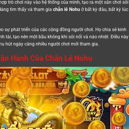
 hợp trò chơi này vào hệ thống của mình, tạo ra một sân chơi sôi
 dàng tìm thấy và tham gia
chẵn lẻ Nohu
ở bất kỳ đâu, bất kỳ lúc
o sự phát triển của các cộng đồng người chơi. Họ chia sẻ kinh
nh tài, tạo nên một bầu không khí sôi nổi và náo nhiệt. Điều này
thu hút ngày càng nhiều người chơi mới tham gia.
Vận Hành Của Chẵn Lẻ Nohu