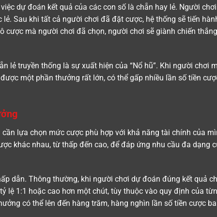
việc dự đoán kết quả của các con số là chẵn hay lẻ. Người chơi
lẻ. Sau khi tất cả người chơi đã đặt cược, hệ thống sẽ tiến hàn
 ô cược mà người chơi đã chọn, người chơi sẽ giành chiến thắn
ẵn lẻ truyền thống là sự xuất hiện của “Nổ hũ”. Khi người chơi 
được một phần thưởng rất lớn, có thể gấp nhiều lần số tiền cượ
ưởng
i cần lựa chọn mức cược phù hợp với khả năng tài chính của mì
ược khác nhau, từ thấp đến cao, để đáp ứng nhu cầu đa dạng 
hấp dẫn. Thông thường, khi người chơi dự đoán đúng kết quả c
tỷ lệ 1:1 hoặc cao hơn một chút, tùy thuộc vào quy định của từ
 thưởng có thể lên đến hàng trăm, hàng nghìn lần số tiền cược b