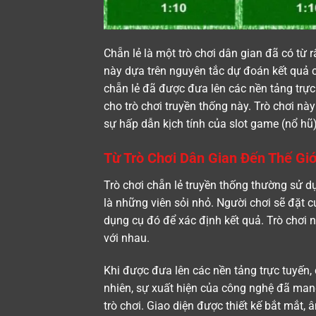
Chẵn lẻ là một trò chơi dân gian đã có từ rấ
này dựa trên nguyên tắc dự đoán kết quả củ
chẵn lẻ đã được đưa lên các nền tảng trực
cho trò chơi truyền thống này. Trò chơi này
sự hấp dẫn kịch tính của slot game (nổ hũ)
Từ Trò Chơi Dân Gian Đến Thế Giớ
Trò chơi chẵn lẻ truyền thống thường sử d
là những viên sỏi nhỏ. Người chơi sẽ đặt c
dụng cụ đó để xác định kết quả. Trò chơi nà
với nhau.
Khi được đưa lên các nền tảng trực tuyến,
nhiên, sự xuất hiện của công nghệ đã ma
trò chơi. Giao diện được thiết kế bắt mắt