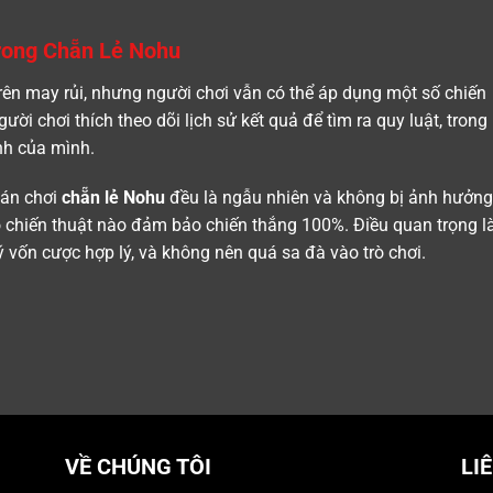
rong Chẵn Lẻ Nohu
trên may rủi, nhưng người chơi vẫn có thể áp dụng một số chiến
ười chơi thích theo dõi lịch sử kết quả để tìm ra quy luật, trong 
ính của mình.
ván chơi
chẵn lẻ Nohu
đều là ngẫu nhiên và không bị ảnh hưởng
ó chiến thuật nào đảm bảo chiến thắng 100%. Điều quan trọng l
lý vốn cược hợp lý, và không nên quá sa đà vào trò chơi.
VỀ CHÚNG TÔI
LI