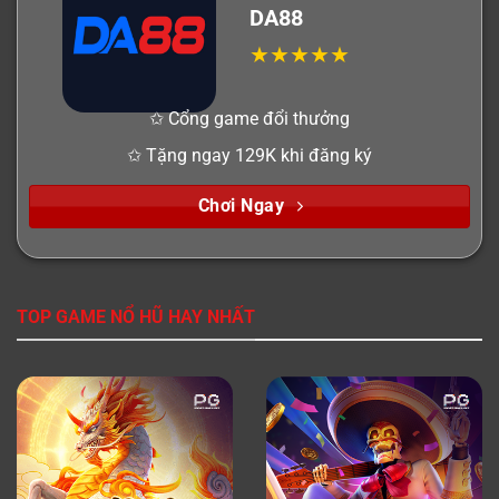
DA88
✩ Cổng game đổi thưởng
✩ Tặng ngay 129K khi đăng ký
Chơi Ngay
TOP GAME NỔ HŨ HAY NHẤT