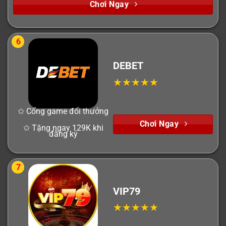
Chơi Ngay
6
DEBET
✩ Cổng game đổi thưởng
Chơi Ngay
✩ Tặng ngay 129K khi
đăng ký
7
VIP79