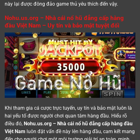
này lại được đông đảo game thủ yêu thích đến vậy.
Nohu.us.org – Nhà cái nổ hũ đẳng cấp hàng
đầu Việt Nam – Uy tín và bảo mật tuyệt đối
Khi tham gia cá cược trực tuyến, uy tín và bảo mật luôn là
hai yếu tố được người chơi quan tâm hàng đầu. Hiểu rõ
điều đó,
Nohu.us.org – Nhà cái nổ hũ đẳng cấp hàng đầu
Việt Nam
luôn đặt vấn đề này lên hàng đầu, cam kết mang
đến cho người chơi một môi trường giải trí an toàn, minh