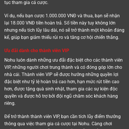
tục tham gia cá cược.
Ví dụ, nếu bạn cược 1.000.000 VNĐ và thua, bạn sẽ nhận
lại 18.000 VNĐ tiền hoàn trả. Số tiền này tuy không lớn
nhưng nếu tích lũy lâu dài, nó sẽ trở thành một khoản đáng
kể, giúp bạn giảm thiểu rủi ro và tăng cơ hội chiến thắng.
Ưu đãi dành cho thành viên VIP
Nohu luôn dành những ưu đãi đặc biệt cho các thành viên
VIP, những người chơi trung thành và có đóng góp lớn cho
nhà cái. Thành viên VIP sẽ được hưởng những quyền lợi
đặc biệt như tỷ lệ hoàn trả cao hơn, hạn mức rút tiền cao
hơn, được tặng quà sinh nhật, tham gia các sự kiện độc
quyền và được hỗ trợ bởi đội ngũ chăm sóc khách hàng
riêng.
Để trở thành thành viên VIP, bạn cần tích lũy điểm thưởng
thông qua việc tham gia cá cược tại Nohu. Càng chơi