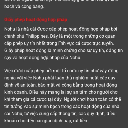
bạch và công bằng.
Giấy phép hoạt động hợp pháp
Nohu là nhà cái được cấp phép hoạt động hợp pháp bởi
chính phủ Philippines. Đây là một trong những cơ quan
cấp phép uy tín nhất trong lĩnh vực cá cược trực tuyến.
Giấy phép hoạt động là minh chứng cho sự uy tín, đáng tin
cậy và hoạt động hợp pháp của Nohu.
Việc được cấp phép bởi một tổ chức uy tín như vậy đồng
nghĩa với việc Nohu phải tuân thủ nghiêm ngặt các quy
định về an toàn, bảo mật và công bằng trong hoạt động
kinh doanh. Điều này mang lại sự an tâm cho người chơi
khi tham gia cá cược tại đây. Người chơi hoàn toàn có thể
tin tưởng vào sự minh bạch trong các hoạt động của nhà
cái Nohu, từ việc cung cấp thông tin, các quy định, điều
khoản cho đến các giao dịch nạp, rút tiền.