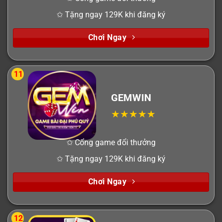
✩ Tặng ngay 129K khi đăng ký
Chơi Ngay
11
GEMWIN
✩ Cổng game đổi thưởng
✩ Tặng ngay 129K khi đăng ký
Chơi Ngay
12