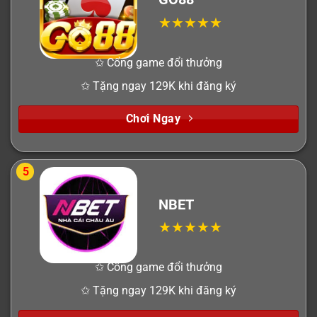
✩ Cổng game đổi thưởng
✩ Tặng ngay 129K khi đăng ký
Chơi Ngay
5
NBET
✩ Cổng game đổi thưởng
✩ Tặng ngay 129K khi đăng ký