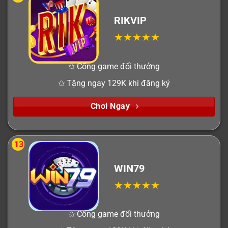
RIKVIP
✩ Cổng game đổi thưởng
✩ Tặng ngay 129K khi đăng ký
Chơi Ngay
13
WIN79
✩ Cổng game đổi thưởng