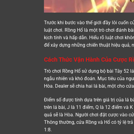
Trước khi bước vào thế giới đầy lôi cuốn 
luật chơi. Rồng Hổ là một trò chơi đánh b
kịch tính và hấp dẫn. Hiểu rõ luật chơi kh
để xây dựng những chiến thuật hiệu quả, n
Cách Thức Vận Hành Của Cược R
Trò chơi Rồng Hổ sử dụng bộ bài Tây 52 lá 
ngẫu nhiên và khó đoán. Mục tiêu của ngư
Hòa. Dealer sẽ chia hai lá bài, một cho c
Điểm số được tính dựa trên giá trị của lá bà
trên lá bài, J là 11 điểm, Q là 12 điểm và
quả sẽ là Hòa. Người chơi đặt cược vào cử
Thông thường, cửa Rồng và Hổ có tỷ lệ trả 
1:8.