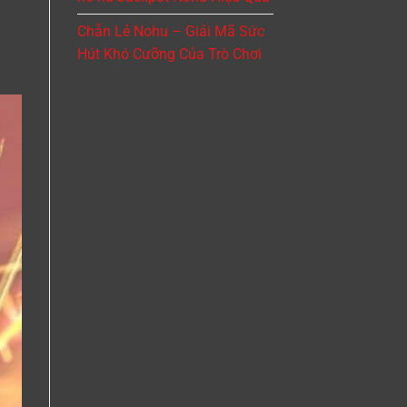
Chẵn Lẻ Nohu – Giải Mã Sức
Hút Khó Cưỡng Của Trò Chơi