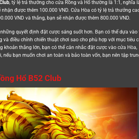
Club
, tỷ lệ trả thưởng cho cửa Rồng và Hổ thường là 1:1, nghĩa l
ẽ nhận được thêm 100.000 VND. Cửa Hòa có tỷ lệ trả thưởng ca
 100.000 VND và thắng, bạn sẽ nhận được thêm 800.000 VND.
ra những quyết định đặt cược sáng suốt hơn. Bạn có thể dựa vào 
ng và điều chỉnh chiến thuật chơi sao cho phù hợp với mục tiêu 
g khoản thắng lớn, bạn có thể cân nhắc đặt cược vào cửa Hòa,
, nếu bạn muốn chơi an toàn và bảo toàn vốn, bạn nên tập trun
Rồng Hổ B52 Club