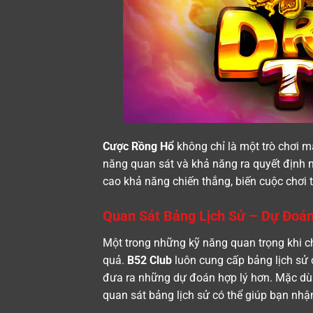
Cược Rồng Hổ
không chỉ là một trò chơi m
năng quan sát và khả năng ra quyết định
cao khả năng chiến thắng, biến cuộc chơi 
Quan Sát Bảng Lịch Sử – Dự Đoá
Một trong những kỹ năng quan trọng khi ch
quả.
B52 Club
luôn cung cấp bảng lịch sử c
đưa ra những dự đoán hợp lý hơn. Mặc dù 
quan sát bảng lịch sử có thể giúp bạn nhậ