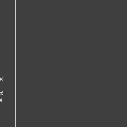
hể
có
i