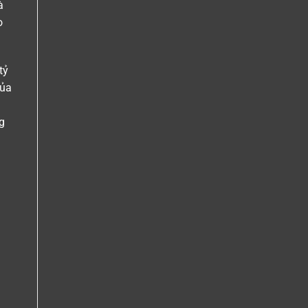
à
o
tỷ
của
g