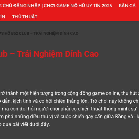
NG CHỦ ĐĂNG NHẬP | CHƠI GAME NỔ HŨ UY TÍN 2025
BẮN CÁ
TÍN
THỦ THUẬT
S HỔ B52 CLUB – TRẢI NGHIỆM ĐỈNH CAO
ub – Trải Nghiệm Đỉnh Cao
rở thành một hiện tượng trong cộng đồng game online, thu hút
ẫn, kịch tính và cơ hội chiến thắng lớn. Trò chơi này không ch
n mà còn đòi hỏi người chơi phải có chiến thuật thông minh, sự
 phá những điều thú vị về cuộc chiến gay cấn giữa Rồng và H
 qua bài viết dưới đây.