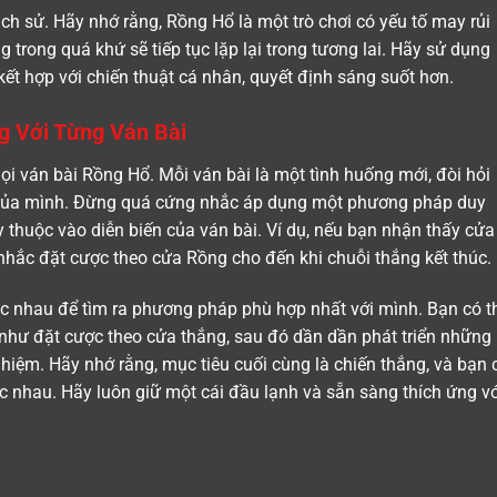
ch sử. Hãy nhớ rằng, Rồng Hổ là một trò chơi có yếu tố may rủi
trong quá khứ sẽ tiếp tục lặp lại trong tương lai. Hãy sử dụng
ết hợp với chiến thuật cá nhân, quyết định sáng suốt hơn.
g Với Từng Ván Bài
i ván bài Rồng Hổ. Mỗi ván bài là một tình huống mới, đòi hỏi
ật của mình. Đừng quá cứng nhắc áp dụng một phương pháp duy
y thuộc vào diễn biến của ván bài. Ví dụ, nếu bạn nhận thấy cửa
 nhắc đặt cược theo cửa Rồng cho đến khi chuỗi thắng kết thúc.
c nhau để tìm ra phương pháp phù hợp nhất với mình. Bạn có t
như đặt cược theo cửa thắng, sau đó dần dần phát triển những
ghiệm. Hãy nhớ rằng, mục tiêu cuối cùng là chiến thắng, và bạn 
 nhau. Hãy luôn giữ một cái đầu lạnh và sẵn sàng thích ứng vớ