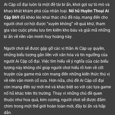
Ai Cập cổ đại luôn là một đề tài bí ẩn, khơi gợi sự tò mò và
khao khát khám phá của nhân loại.
Nổ hũ Huyền Thoại Ai
Cập B69
đã khéo léo khai thác chủ đề này, mang đến cho
người chơi cơ hội được “xuyên không” về quá khứ, tham
gia vào cuộc phiêu lưu tìm kiếm kho báu và giải mã những
bí ẩn về nền văn minh huy hoàng này.
Người chơi sẽ được gặp gỡ các vị thần Ai Cập uy quyền,
những biểu tượng gắn liền với văn hóa và tín ngưỡng của
người Ai Cập cổ đại. Việc tìm hiểu về ý nghĩa của các biểu
tượng này không chỉ giúp người chơi hiểu rõ hơn về cốt
truyện của game mà còn mang đến những kiến thức thú vị
về nền văn minh cổ xưa. Hơn nữa, chủ đề Ai Cập cổ đại
còn mang đến sự mới mẻ và khác biệt so với các tựa game
nổ hũ khác trên thị trường. Thay vì những chủ đề quen
thuộc như hoa quả, kim cương, người chơi sẽ được đắm
chìm trong một thế giới hoàn toàn mới, đầy bí ẩn và hấp
dẫn.