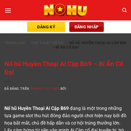
Chuyển
đến
nội
dung
ĐĂNG KÝ
ĐĂNG NHẬP
TRANG CHỦ
»
THỦ THUẬT NỔ HŨ
»
NỔ HŨ HUYỀN THOẠI AI CẬP B69
– BÍ ẨN CỔ ĐẠI
Nổ hũ Huyền Thoại Ai Cập B69 – Bí Ẩn Cổ
Đại
ĐÃ ĐĂNG TRÊN
THÁNG 1 21, 2025
BỞI
Nổ hũ Huyền Thoại Ai Cập B69
đang là một trong những
tựa game slot thu hút đông đảo người chơi hiện nay bởi đồ
họa bắt mắt, chủ đề hấp dẫn và cơ hội trúng thưởng lớn.
Lấy cảm hứng từ nền văn minh Ai Cập cổ đại huyền bí, trò