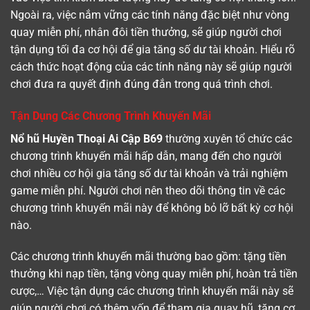
Ngoài ra, việc nắm vững các tính năng đặc biệt như vòng
quay miễn phí, nhân đôi tiền thưởng, sẽ giúp người chơi
tận dụng tối đa cơ hội để gia tăng số dư tài khoản. Hiểu rõ
cách thức hoạt động của các tính năng này sẽ giúp người
chơi đưa ra quyết định đúng đắn trong quá trình chơi.
Tận Dụng Các Chương Trình Khuyến Mãi
Nổ hũ Huyền Thoại Ai Cập B69
thường xuyên tổ chức các
chương trình khuyến mãi hấp dẫn, mang đến cho người
chơi nhiều cơ hội gia tăng số dư tài khoản và trải nghiệm
game miễn phí. Người chơi nên theo dõi thông tin về các
chương trình khuyến mãi này để không bỏ lỡ bất kỳ cơ hội
nào.
Các chương trình khuyến mãi thường bao gồm: tặng tiền
thưởng khi nạp tiền, tặng vòng quay miễn phí, hoàn trả tiền
cược,… Việc tận dụng các chương trình khuyến mãi này sẽ
giúp người chơi có thêm vốn để tham gia quay hũ, tăng cơ