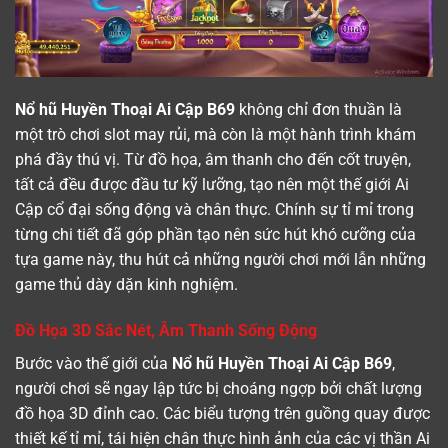
Nổ hũ Huyền Thoại Ai Cập B69
không chỉ đơn thuần là
một trò chơi slot may rủi, mà còn là một hành trình khám
phá đầy thú vị. Từ đồ họa, âm thanh cho đến cốt truyện,
tất cả đều được đầu tư kỹ lưỡng, tạo nên một thế giới Ai
Cập cổ đại sống động và chân thực. Chính sự tỉ mỉ trong
từng chi tiết đã góp phần tạo nên sức hút khó cưỡng của
tựa game này, thu hút cả những người chơi mới lẫn những
game thủ dày dặn kinh nghiệm.
Đồ Họa 3D Sắc Nét, Âm Thanh Sống Động
Bước vào thế giới của
Nổ hũ Huyền Thoại Ai Cập B69
,
người chơi sẽ ngay lập tức bị choáng ngợp bởi chất lượng
đồ họa 3D đỉnh cao. Các biểu tượng trên guồng quay được
thiết kế tỉ mỉ, tái hiện chân thực hình ảnh của các vị thần Ai