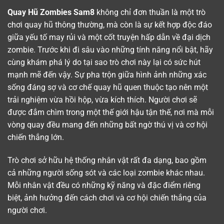
Quay Hũ Zombies Sam8
không chỉ đơn thuần là một trò
chơi quay hũ thông thường, mà còn là sự kết hợp độc đáo
giữa yếu tố may rủi và một cốt truyện hấp dẫn về đại dịch
zombie. Trước khi đi sâu vào những tính năng nổi bật, hãy
cùng khám phá lý do tại sao trò chơi này lại có sức hút
mạnh mẽ đến vậy. Sự pha trộn giữa hình ảnh những xác
sống đáng sợ và cơ chế quay hũ quen thuộc tạo nên một
trải nghiệm vừa hồi hộp, vừa kích thích. Người chơi sẽ
được đắm chìm trong một thế giới hậu tận thế, nơi mà mỗi
vòng quay đều mang đến những bất ngờ thú vị và cơ hội
chiến thắng lớn.
Trò chơi sở hữu hệ thống nhân vật rất đa dạng, bao gồm
cả những người sống sót và các loại zombie khác nhau.
Mỗi nhân vật đều có những kỹ năng và đặc điểm riêng
biệt, ảnh hưởng đến cách chơi và cơ hội chiến thắng của
người chơi.