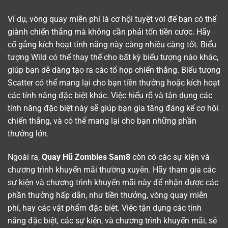
Ví dụ, vòng quay miễn phí là cơ hội tuyệt vời để bạn có thể
giành chiến thắng mà không cần phải tốn tiền cược. Hãy
cố gắng kích hoạt tính năng này càng nhiều càng tốt. Biểu
tượng Wild có thể thay thế cho bất kỳ biểu tượng nào khác,
giúp bạn dễ dàng tạo ra các tổ hợp chiến thắng. Biểu tượng
Scatter có thể mang lại cho bạn tiền thưởng hoặc kích hoạt
các tính năng đặc biệt khác. Việc hiểu rõ và tận dụng các
tính năng đặc biệt này sẽ giúp bạn gia tăng đáng kể cơ hội
chiến thắng, và có thể mang lại cho bạn những phần
thưởng lớn.
Ngoài ra,
Quay Hũ Zombies Sam8
còn có các sự kiện và
chương trình khuyến mãi thường xuyên. Hãy tham gia các
sự kiện và chương trình khuyến mãi này để nhận được các
phần thưởng hấp dẫn, như tiền thưởng, vòng quay miễn
phí, hay các vật phẩm đặc biệt. Việc tận dụng các tính
năng đặc biệt, các sự kiện, và chương trình khuyến mãi, sẽ