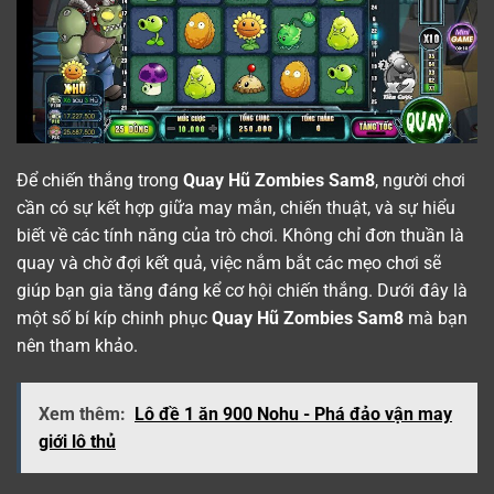
Để chiến thắng trong
Quay Hũ Zombies Sam8
, người chơi
cần có sự kết hợp giữa may mắn, chiến thuật, và sự hiểu
biết về các tính năng của trò chơi. Không chỉ đơn thuần là
quay và chờ đợi kết quả, việc nắm bắt các mẹo chơi sẽ
giúp bạn gia tăng đáng kể cơ hội chiến thắng. Dưới đây là
một số bí kíp chinh phục
Quay Hũ Zombies Sam8
mà bạn
nên tham khảo.
Xem thêm:
Lô đề 1 ăn 900 Nohu - Phá đảo vận may
giới lô thủ