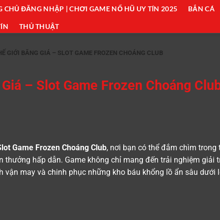
NG CHỦ ĐĂNG NHẬP | CHƠI GAME NỔ HŨ UY TÍN 2025
BẮN CÁ
TÍN
THỦ THUẬT
Ế GIỚI BĂNG GIÁ – SLOT GAME FROZEN CHOÁNG CLUB
 Giá – Slot Game Frozen Choáng Clu
Slot Game Frozen Choáng Club
, nơi bạn có thể đắm chìm trong 
ần thưởng hấp dẫn. Game không chỉ mang đến trải nghiệm giải tr
ch vận may và chinh phục những kho báu khổng lồ ẩn sâu dưới 