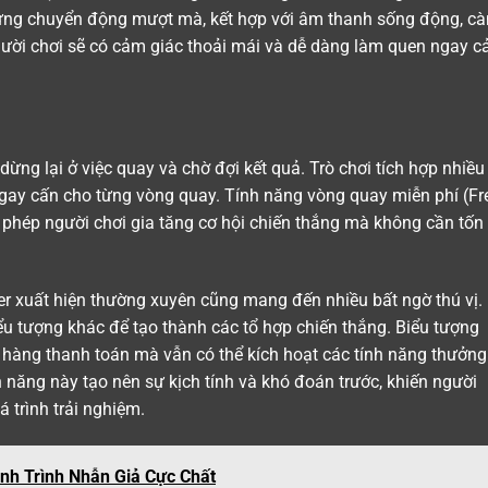
u ứng chuyển động mượt mà, kết hợp với âm thanh sống động, c
gười chơi sẽ có cảm giác thoải mái và dễ dàng làm quen ngay c
dừng lại ở việc quay và chờ đợi kết quả. Trò chơi tích hợp nhiều
 gay cấn cho từng vòng quay. Tính năng vòng quay miễn phí (Fr
 phép người chơi gia tăng cơ hội chiến thắng mà không cần tốn
er xuất hiện thường xuyên cũng mang đến nhiều bất ngờ thú vị.
iểu tượng khác để tạo thành các tổ hợp chiến thắng. Biểu tượng
 hàng thanh toán mà vẫn có thể kích hoạt các tính năng thưởng
nh năng này tạo nên sự kịch tính và khó đoán trước, khiến người
 trình trải nghiệm.
nh Trình Nhẫn Giả Cực Chất