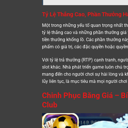
Tỷ Lệ Thắng Cao, Phần Thưởng H
Một trong những yếu tố quan trọng nhất th
tỷ lệ thắng cao và những phần thưởng giá
tiền thưởng khổng lồ. Các phần thưởng này
phẩm có giá trị, các đặc quyền hoặc quyền
Với tỷ lệ trả thưởng (RTP) cạnh tranh, ngư
slot khác. Nhà phát triển game luôn chú trọ
mang đến cho người chơi sự hài lòng và kh
lũy liên tục, là mục tiêu mà mọi người chơ
Chinh Phục Băng Giá – B
Club