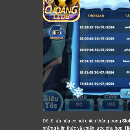
Để tối ưu hóa cơ hội chiến thắng trong
Slo
những kiến thức và chiến lược phù hợp. Hiểu