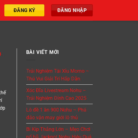
ĐĂNG KÝ
ĐĂNG NHẬP
b
BÀI VIẾT MỚI
Trải Nghiệm Tài Xỉu Momo –
Thú Vui Giải Trí Hấp Dẫn
Xóc Đĩa Livestream Nohu –
thế
Trải Nghiệm Đỉnh Cao 2025
í
lớp
Lô đề 1 ăn 900 Nohu – Phá
đảo vận may giới lô thủ
Bí Kíp Thắng Lớn – Mẹo Chơi
nổ hũ Jackpot Nohu Hiệu Quả