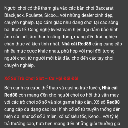
Người chơi có thể tham gia vào các bàn chơi Baccarat,
Blackjack, Roulette, Sicbo… với những dealer xinh đẹp,
chuyên nghiệp, tạo cảm giác như đang chơi tại các sòng
bài thực tế. Công nghệ livestream hiện đại đảm bảo hình
ảnh sắc nét, âm thanh sống động, mang đến trải nghiệm
chân thực và kịch tính nhất.
Nhà cái Red88
cũng cung cấp
nhiều mức cược khác nhau, phù hợp với mọi đối tượng
người chơi, từ người mới bắt đầu cho đến các tay chơi
chuyên nghiệp.
Xổ Số Trò Chơi Slot – Cơ Hội Đổi Đời
Bên cạnh cá cược thể thao và casino trực tuyến,
Nhà cái
Red88
còn mang đến cho người chơi cơ hội thử vận may
với các trò chơi xổ số và slot game hấp dẫn. Xổ số
Red88
cung cấp đa dạng các loại hình xổ số từ truyền thống đến
hiện đại như xổ số 3 miền, xổ số siêu tốc, Keno… với tỷ lệ
trả thưởng cao, hứa hẹn mang đến những giải thưởng giá